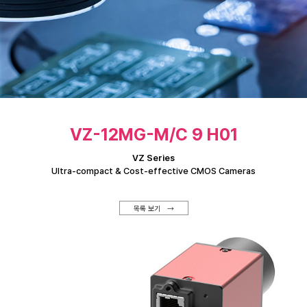
VZ-12MG-M/C 9 H01
VZ Series
Ultra-compact & Cost-effective CMOS Cameras
목록 보기