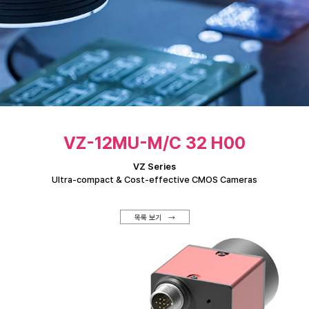
VZ-12MU-M/C 32 H00
VZ Series
Ultra-compact & Cost-effective CMOS Cameras
목록 보기