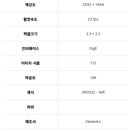
해상도
2592 × 1944
촬영속도
23 fps
픽셀크기
2.2 × 2.2
인터페이스
GigE
이미지 서클
7.12
마운트
CM
센서
AR0522 - NIR
파워
제조사
Vieworks