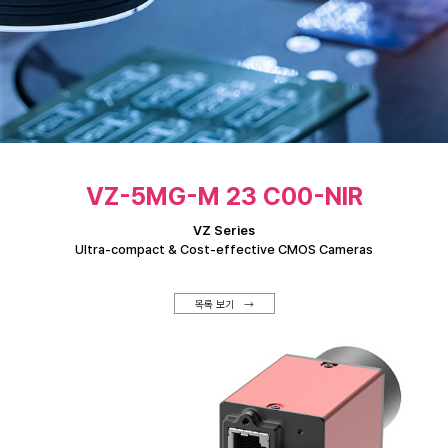
VZ-5MG-M 23 C00-NIR
VZ Series
Ultra-compact & Cost-effective CMOS Cameras
목록 보기