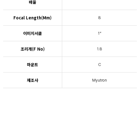
배율
Focal Length(mm)
8
이미지서클
1”
조리개(F No)
1.8
마운트
C
제조사
Myutron