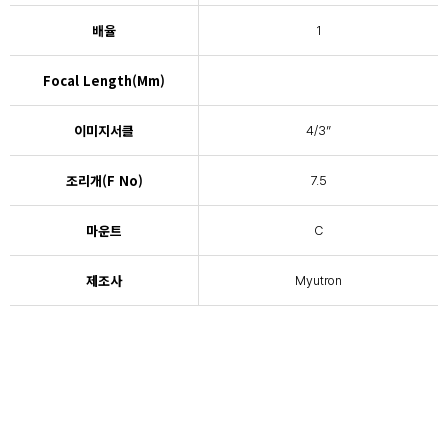
배율
1
Focal Length(mm)
이미지서클
4/3”
조리개(F No)
7.5
마운트
C
제조사
Myutron