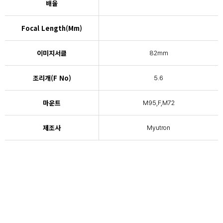
배율
Focal Length(mm)
이미지서클
82mm
조리개(F No)
5.6
마운트
M95,F,M72
제조사
Myutron