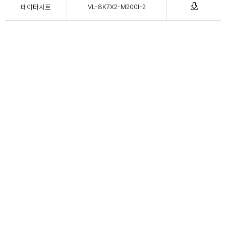
데이터시트
VL-8K7X2-M200I-2
08381 서울특별시 구로구 디지털로 29길 38, 305호 (구로3동
ADDRESS
197-48, 에이스테크노타워 3차)
FAX
+82 2-869-5460
TEL
+82 2-869-5461
EMAIL