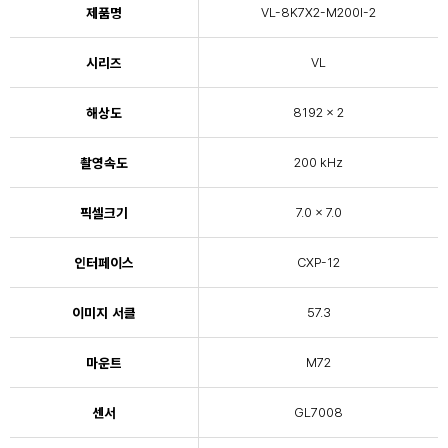
제품명
VL-8K7X2-M200I-2
시리즈
VL
해상도
8192 x 2
촬영속도
200 kHz
픽셀크기
7.0 x 7.0
인터페이스
CXP-12
이미지 서클
57.3
마운트
M72
센서
GL7008