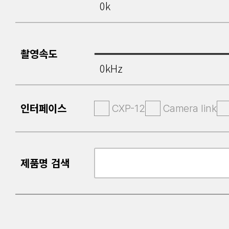
0k
촬영속도
0kHz
인터페이스
CXP-12
Camera link
제품명 검색