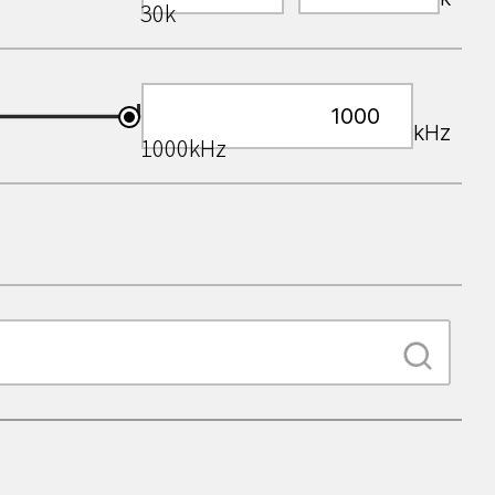
30k
kHz
1000kHz