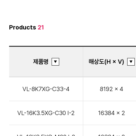
Products
21
제품명
해상도(H × V)
VL-8K7XG-C33-4
8192 x 4
VL-16K3.5XG-C30 I-2
16384 x 2