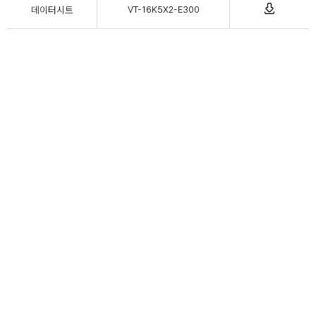
데이터시트
VT-16K5X2-E300
08381 서울특별시 구로구 디지털로 29길 38, 305호 (구로3동
ADDRESS
197-48, 에이스테크노타워 3차)
FAX
+82 2-869-5460
TEL
+82 2-869-5461
EMAIL