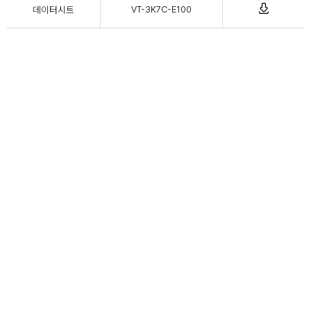
데이터시트
VT-3K7C-E100
08381 서울특별시 구로구 디지털로 29길 38, 305호 (구로3동
ADDRESS
197-48, 에이스테크노타워 3차)
FAX
+82 2-869-5460
TEL
+82 2-869-5461
EMAIL