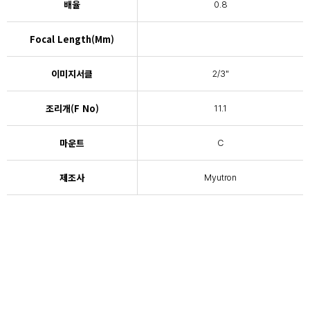
배율
0.8
Focal Length(mm)
이미지서클
2/3"
조리개(F No)
11.1
마운트
C
제조사
Myutron