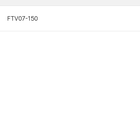
FTV07-150
0.7
1.1"
9