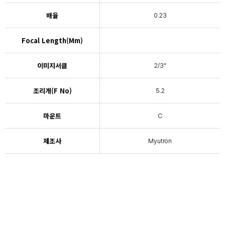
배율
0.23
Focal Length(mm)
이미지서클
2/3"
조리개(F No)
5.2
마운트
C
제조사
Myutron