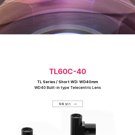
TL60C-40
TL Series / Short WD: WD40mm
WD40 Built-in type Telecentric Lens
목록 보기