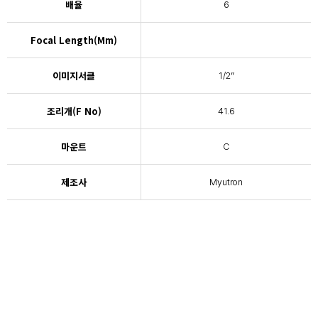
배율
6
Focal Length(mm)
이미지서클
1/2”
조리개(F No)
41.6
마운트
C
제조사
Myutron