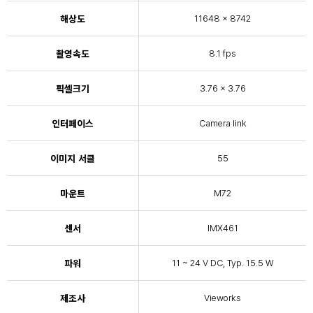
해상도
11648 × 8742
촬영속도
8.1 fps
픽셀크기
3.76 × 3.76
인터페이스
Camera link
이미지 서클
55
마운트
M72
센서
IMX461
파워
11 ~ 24 V DC, Typ. 15.5 W
제조사
Vieworks