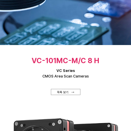
VC-101MC-M/C 8 H
VC Series
CMOS Area Scan Cameras
목록 보기